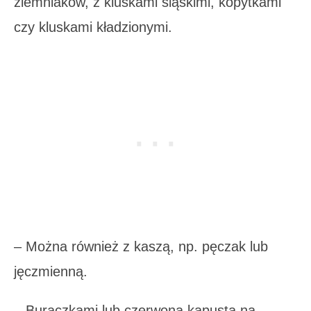
ziemniaków, z kluskami śląskimi, kopytkami
czy kluskami kładzionymi.
– Można również z kaszą, np. pęczak lub
jęczmienną.
– Buraczkami lub czerwoną kapustą na