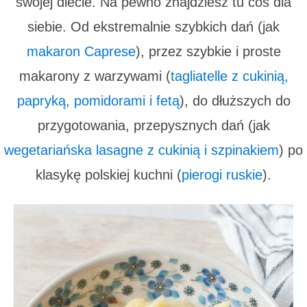
swojej diecie. Na pewno znajdziesz tu coś dla
siebie. Od ekstremalnie szybkich dań (jak
makaron Caprese
), przez szybkie i proste
makarony z warzywami (
tagliatelle z cukinią,
papryką, pomidorami i fetą
), do dłuższych do
przygotowania, przepysznych dań (jak
wegetariańska lasagne z cukinią i szpinakiem
) po
klasykę polskiej kuchni (
pierogi ruskie
).