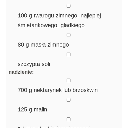
▢
100
g
twarogu
zimnego, najlepiej
śmietankowego, gładkiego
▢
80
g
masła
zimnego
▢
szczypta soli
nadzienie:
▢
700
g
nektarynek
lub brzoskwiń
▢
125
g
malin
▢