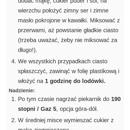
dodać mąkę, cukier puder i sól, na
wierzchu położyć zimny ser i zimne
masło pokrojone w kawałki. Miksować z
przerwami, aż powstanie gładkie ciasto
(trzeba uważać, żeby nie miksować za
długo!).
We wszystkich przypadkach ciasto
spłaszczyć, zawinąć w folię plastikową i
włożyć na
1 godzinę do lodówki.
Nadzienie:
Po tym czasie nagrzać piekarnik do
190
stopni / Gaz 5
, opcja góra-dół.
W średniej misce wymieszać cukier z