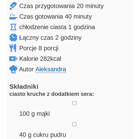
minuty
Czas przygotowania
20
minuty
minuty
Czas gotowania
40
minuty
godzina
chłodzenie ciasta
1
godzina
godziny
Łączny czas
2
godziny
Porcje
8
porcji
Kalorie
282
kcal
Autor
Aleksandra
Składniki
ciasto kruche z dodatkiem sera:
▢
100
g
mąki
▢
40
g
cukru pudru