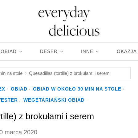
OBIAD
DESER
INNE
OKAZJA
min na stole
Quesadillas (tortille) z brokułami i serem
EX
OBIAD
OBIAD W OKOŁO 30 MIN NA STOLE
/
/
/
WESTER
WEGETARIAŃSKI OBIAD
/
tille) z brokułami i serem
0 marca 2020