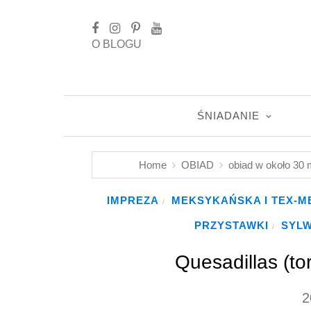
O BLOGU
ŚNIADANIE
Home
OBIAD
obiad w około 30 
IMPREZA
MEKSYKAŃSKA I TEX-M
/
PRZYSTAWKI
SYL
/
Quesadillas (tor
2